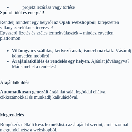
projekt lezárása vagy törlése
Spórolj időt és energiát!
Rendelj mindent egy helyről az
Opak webshopból
, kifejezetten
villanyszerelőknek tervezve!
Egyszerű fizetés és széles termékválaszték – mindez egyetlen
platformon.
Villámgyors
szállítás
,
kedvező
árak
,
ismert
márkák
. Vásárolj
könnyedén mobilról!
Árajánlatküldés
és
rendelés
egy
helyen
. Ajánlat jóváhagyva?
Máris mehet a rendelés!
Árajánlatküldés
Automatikusan generált
árajánlat saját logóddal ellátva,
cikkszámokkal és munkadíj kalkulációval.
Megrendelés
Böngészés nélküli
kész terméklista
az árajánlat szerint, amit azonnal
megrendelhetsz a webshopból.