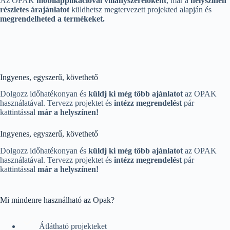
Az OPAK
mobilapplikációval villanyszerelőként
,
már a
helyszínen
részletes árajánlatot
küldhetsz megtervezett projekted alapján és
megrendelheted a termékeket.
Ingyenes, egyszerű, követhető
Dolgozz időhatékonyan és
küldj ki még több ajánlatot
az OPAK
használatával. Tervezz projektet és
intézz megrendelést
pár
kattintással
már a helyszínen!
Ingyenes, egyszerű, követhető
Dolgozz időhatékonyan és
küldj ki még több ajánlatot
az OPAK
használatával. Tervezz projektet és
intézz megrendelést
pár
kattintással
már a helyszínen!
Mi mindenre használható az Opak?
Átlátható projekteket