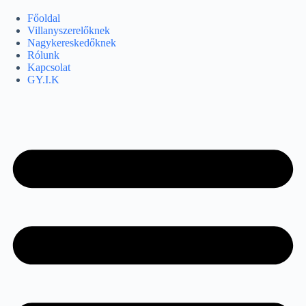
Skip
to
Főoldal
content
Villanyszerelőknek
Nagykereskedőknek
Rólunk
Kapcsolat
GY.I.K